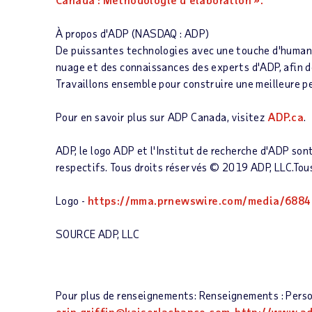
À propos d'ADP
(NASDAQ : ADP)
De puissantes technologies avec une touche d'humanité
nuage et des connaissances des experts d'ADP, afin de
Travaillons ensemble pour construire une meilleure pe
Pour en savoir plus sur ADP Canada, visitez
ADP.ca
.
ADP, le logo ADP et l'Institut de recherche d'ADP son
respectifs. Tous droits réservés ©
2019 ADP
, LLC.Tou
Logo -
https://mma.prnewswire.com/media/6884
SOURCE ADP, LLC
Pour plus de renseignements: Renseignements : Perso
erin.griffin@kaiserlachance.com
,
http://www.a