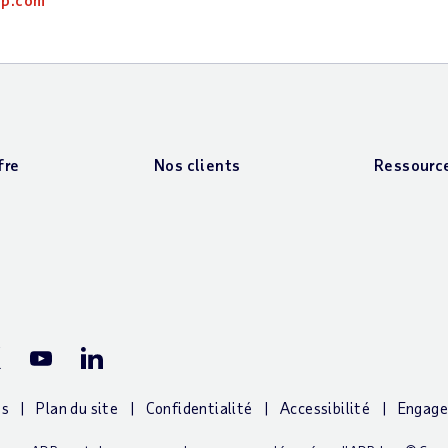
fre
Nos clients
Ressourc
ook Page
P X (Twitter) Page
ADP YouTube Channel
ADP LinkedIn Page
ns
Plan du site
Confidentialité
Accessibilité
Engage