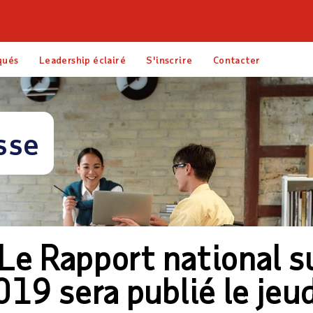
ces
À propos d’ADP
qués
Leadership éclairé
S'inscrire
Contacter
sse
 Le Rapport national s
19 sera publié le jeud