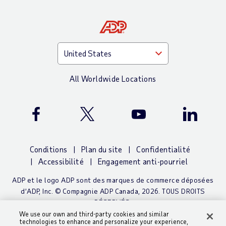
All Worldwide Locations
ADP Facebook Page
ADP X (Twitter) Page
ADP YouTube Channel
ADP Linke
Conditions
Plan du site
Confidentialité
Accessibilité
Engagement anti-pourriel
ADP et le logo ADP sont des marques de commerce déposées
d’ADP, Inc. © Compagnie ADP Canada,
2026. TOUS DROITS
RÉSERVÉS.
We use our own and third-party cookies and similar
technologies to enhance and personalize your experience,